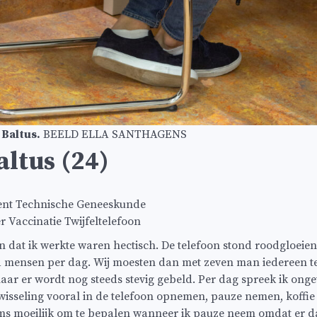
Baltus.
BEELD ELLA SANTHAGENS
ltus (24)
nt Technische Geneeskunde
Vaccinatie Twijfeltelefoon
n dat ik werkte waren hectisch. De telefoon stond roodgloeien
d mensen per dag. Wij moesten dan met zeven man iedereen te
, maar er wordt nog steeds stevig gebeld. Per dag spreek ik onge
afwisseling vooral in de telefoon opnemen, pauze nemen, koffi
oms moeilijk om te bepalen wanneer ik pauze neem omdat er d