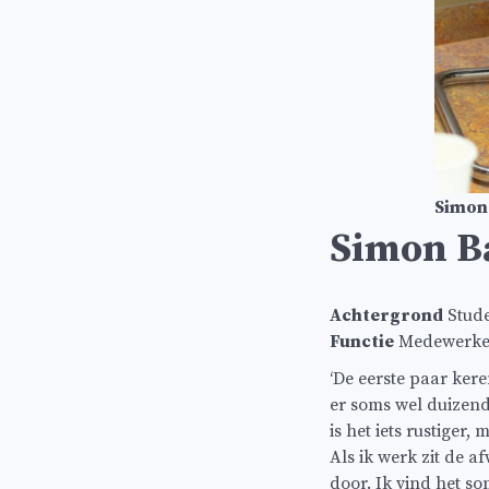
Simon 
Simon Ba
Achtergrond
Stude
Functie
Medewerker 
‘De eerste paar kere
er soms wel duizen
is het iets rustiger
Als ik werk zit de 
door. Ik vind het s