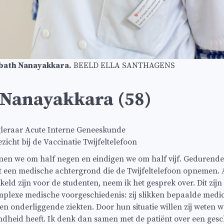
bath Nanayakkara.
BEELD ELLA SANTHAGENS
 Nanayakkara (58)
eraar Acute Interne Geneeskunde
icht bij de Vaccinatie Twijfeltelefoon
n we om half negen en eindigen we om half vijf. Gedurende 
 een medische achtergrond die de Twijfeltelefoon opnemen. 
keld zijn voor de studenten, neem ik het gesprek over. Dit zij
lexe medische voorgeschiedenis: zij slikken bepaalde medicat
n onderliggende ziekten. Door hun situatie willen zij weten w
dheid heeft. Ik denk dan samen met de patiënt over een gesch