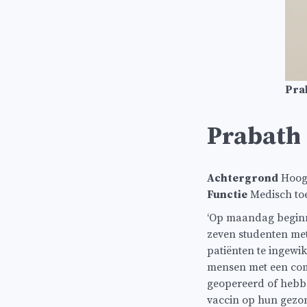
Pra
Prabath
Achtergrond
Hoogl
Functie
Medisch toez
‘Op maandag beginne
zeven studenten met
patiënten te ingewik
mensen met een comp
geopereerd of hebbe
vaccin op hun gezon