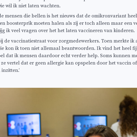
e wil ik niet laten wachten.
 de mensen die bellen is het nieuws dat de omikronvariant heel 
een boosterprik moeten halen als zij er toch alleen maar een
jg ik veel vragen over het het laten vaccineren van kinderen.
bij de vaccinatiestraat voor zorgmedewerkers. Toen merkte ik
ie kon ik toen niet allemaal beantwoorden. Ik vind het heel fi
oel dat ik mensen daardoor echt verder help. Soms kunnen m
k ze vertel dat er geen allergie kan opspelen door het vaccin o
inzitten.’