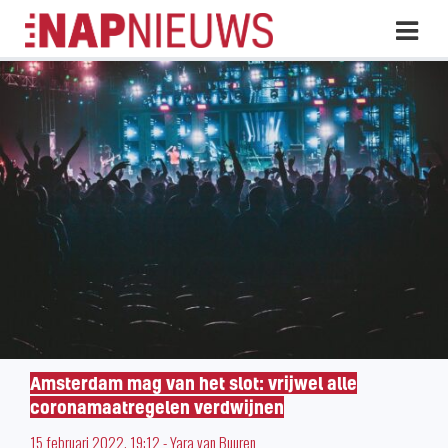
Skip
Hoo
naar
inhoud
Amsterdam mag van het slot: vrijwel alle
coronamaatregelen verdwijnen
15 februari 2022, 19:12
-
Yara van Buuren