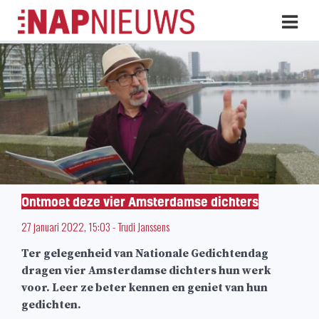
Skip
Hoo
naar
inhoud
Ontmoet deze vier Amsterdamse dichters
27 januari 2022, 15:03
-
Trudi Janssens
Ter gelegenheid van Nationale Gedichtendag
dragen vier Amsterdamse dichters hun werk
voor. Leer ze beter kennen en geniet van hun
gedichten.