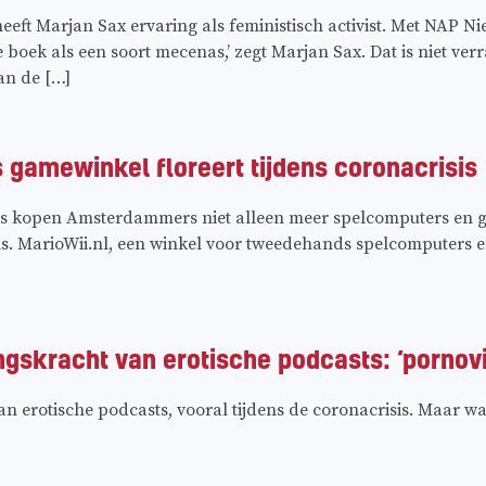
r heeft Marjan Sax ervaring als feministisch activist. Met NAP N
 te boek als een soort mecenas,’ zegt Marjan Sax. Dat is niet v
van de […]
gamewinkel floreert tijdens coronacrisis
is kopen Amsterdammers niet alleen meer spelcomputers en ga
 MarioWii.nl, een winkel voor tweedehands spelcomputers en 
gskracht van erotische podcasts: ‘pornovid
van erotische podcasts, vooral tijdens de coronacrisis. Maar w