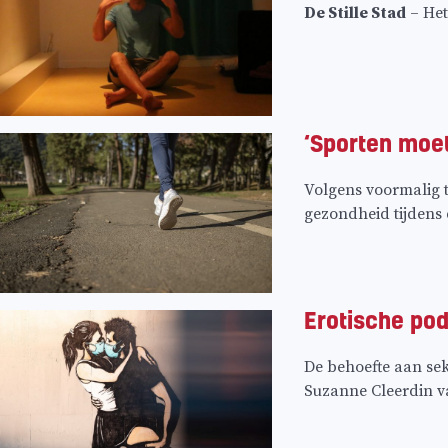
De Stille Stad
– Het
‘Sporten moet
Volgens voormalig 
gezondheid tijdens 
Erotische pod
De behoefte aan sek
Suzanne Cleerdin va