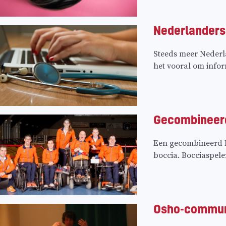
Nederlanders
Steeds meer Nederlan
het vooral om inform
Gecombineerd
Een gecombineerd E
boccia. Bocciaspele
Osho-commune 