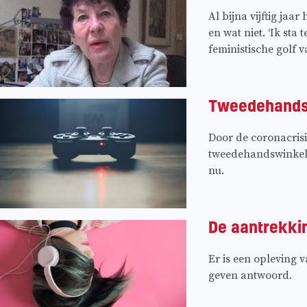
Al bijna vijftig jaa
en wat niet. ‘Ik sta
feministische golf 
Tweedehands 
Door de coronacris
tweedehandswinkels.
nu.
De aantrekkin
Er is een opleving 
geven antwoord.