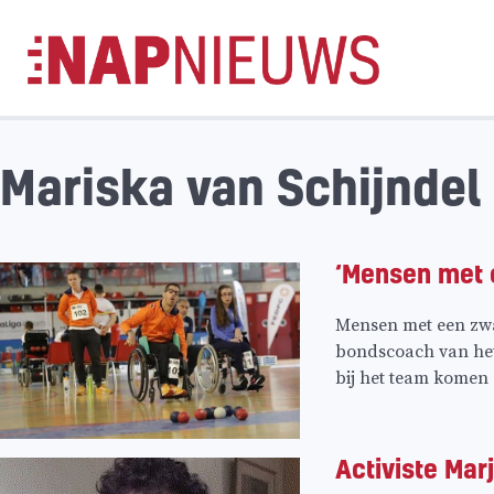
Skip
naar
inhoud
Mariska van Schijndel
‘Mensen met 
Mensen met een zwa
bondscoach van het 
bij het team komen 
Activiste Mar