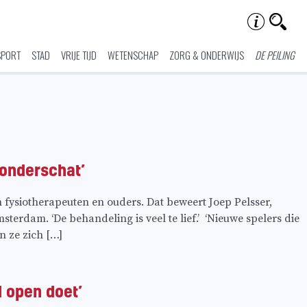
SPORT
STAD
VRIJE TIJD
WETENSCHAP
ZORG & ONDERWIJS
DE PEILING
onderschat’
ysiotherapeuten en ouders. Dat beweert Joep Pelsser,
erdam. ‘De behandeling is veel te lief.’ ‘Nieuwe spelers die
n ze zich […]
d open doet’