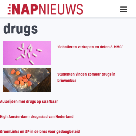
Skip
Hoo
naar
inhoud
drugs
‘Scholieren verkopen en delen 3-MMC’
Studenten vinden zomaar drugs in
brievenbus
Autorijden met drugs op strafbaar
High Amsterdam: drugsstad van Nederland
GroenLinks en SP in de bres voor gedoogbeleid