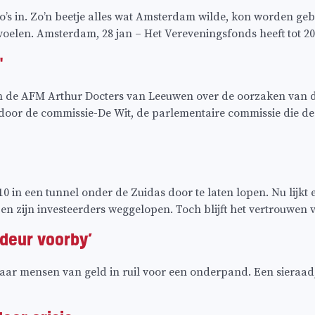
o’s in. Zo’n beetje alles wat Amsterdam wilde, kon worden g
oelen. Amsterdam, 28 jan – Het Vereveningsfonds heeft tot 201
"
n de AFM Arthur Docters van Leeuwen over de oorzaken van d
 door de commissie-De Wit, de parlementaire commissie die de
in een tunnel onder de Zuidas door te laten lopen. Nu lijkt e
 en zijn investeerders weggelopen. Toch blijft het vertrouwe
deur voorby’
r mensen van geld in ruil voor een onderpand. Een sieraad, ee