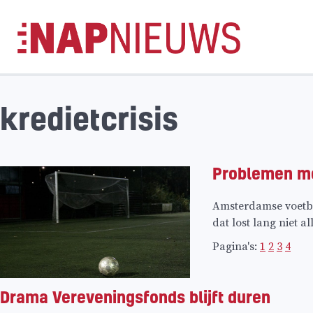
Skip
naar
inhoud
kredietcrisis
Problemen me
Amsterdamse voetba
dat lost lang niet 
Pagina's:
1
2
3
4
Drama Vereveningsfonds blijft duren