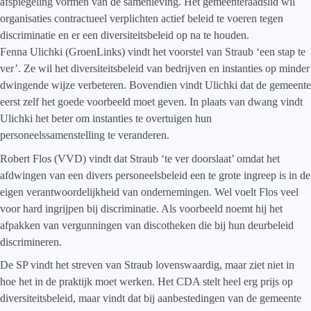
afspiegeling vormen van de samenleving. Het gemeenteraadslid wil
organisaties contractueel verplichten actief beleid te voeren tegen
discriminatie en er een diversiteitsbeleid op na te houden.
Fenna Ulichki (GroenLinks) vindt het voorstel van Straub ‘een stap te
ver’. Ze wil het diversiteitsbeleid van bedrijven en instanties op minder
dwingende wijze verbeteren. Bovendien vindt Ulichki dat de gemeente
eerst zelf het goede voorbeeld moet geven. In plaats van dwang vindt
Ulichki het beter om instanties te overtuigen hun
personeelssamenstelling te veranderen.
Robert Flos (VVD) vindt dat Straub ‘te ver doorslaat’ omdat het
afdwingen van een divers personeelsbeleid een te grote ingreep is in de
eigen verantwoordelijkheid van ondernemingen. Wel voelt Flos veel
voor hard ingrijpen bij discriminatie. Als voorbeeld noemt hij het
afpakken van vergunningen van discotheken die bij hun deurbeleid
discrimineren.
De SP vindt het streven van Straub lovenswaardig, maar ziet niet in
hoe het in de praktijk moet werken. Het CDA stelt heel erg prijs op
diversiteitsbeleid, maar vindt dat bij aanbestedingen van de gemeente