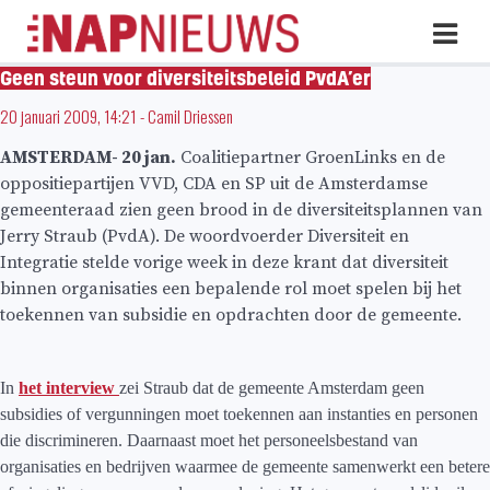
Skip
Hoo
naar
inhoud
Geen steun voor diversiteitsbeleid PvdA’er
20 januari 2009, 14:21
-
Camil Driessen
AMSTERDAM- 20 jan.
Coalitiepartner GroenLinks en de
oppositiepartijen VVD, CDA en SP uit de Amsterdamse
gemeenteraad zien geen brood in de diversiteitsplannen van
Jerry Straub (PvdA). De woordvoerder Diversiteit en
Integratie stelde vorige week in deze krant dat diversiteit
binnen organisaties een bepalende rol moet spelen bij het
toekennen van subsidie en opdrachten door de gemeente.
I
n
het interview
zei Straub dat de gemeente Amsterdam geen
subsidies of vergunningen moet toekennen aan instanties en personen
die discrimineren. Daarnaast moet het personeelsbestand van
organisaties en bedrijven waarmee de gemeente samenwerkt een betere