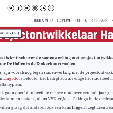
CULTUUR & MEDIA
ECONOMIE
POLITIEK
RECHTBANK
 projectontwikkelaar Ha
AGGEVERIJ
est is kritisch over de samenwerking met projectontwikk
oor De Hallen in de Kinkerbuurt maken.
ls, zijn vooralsnog tegen samenwerking met de projectontwikk
an
Lingotto
is beloofd. Het bedrijf zou als enige het stadsdeel
ellamyplein.
oek gaan doen’ dan heeft de nieuwe raad over een half jaar ge
iet kunnen maken”, aldus VVD-er Joost Okkinga in de deelra
 willen graag dat anderen ook een kans krijgen”, zegt Leen Be