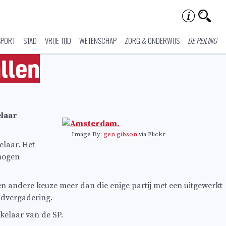
SPORT
STAD
VRIJE TIJD
WETENSCHAP
ZORG & ONDERWIJS
DE PEILING
llen
elaar
Image By:
gen gibson
via Flickr
elaar. Het
 mogen
en andere keuze meer dan die enige partij met een uitgewerkt
advergadering.
ukelaar van de SP.