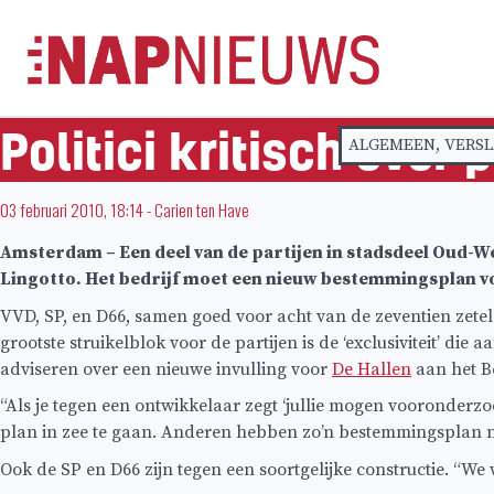
Skip
naar
inhoud
Politici kritisch over
ALGEMEEN
,
VERSL
03 februari 2010, 18:14
-
Carien ten Have
Amsterdam – Een deel van de partijen in stadsdeel Oud-W
Lingotto. Het bedrijf moet een nieuw bestemmingsplan v
VVD, SP, en D66, samen goed voor acht van de zeventien zete
grootste struikelblok voor de partijen is de ‘exclusiviteit’ die a
adviseren over een nieuwe invulling voor
De Hallen
aan het B
“Als je tegen een ontwikkelaar zegt ‘jullie mogen vooronderz
plan in zee te gaan. Anderen hebben zo’n bestemmingsplan n
Ook de SP en D66 zijn tegen een soortgelijke constructie. “We