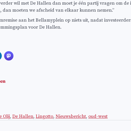
e verder wil met De Hallen dan moet je één partij vragen om d
iets, dan moeten we afscheid van elkaar kunnen nemen.”
emise aan het Bellamyplein op niets uit, nadat investeerders
stemmingsplan voor De Hallen.
len
 Olij
,
De Hallen
,
Lingotto
,
Nieuwsbericht
,
oud-west