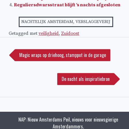
Reguliersdwarsstraat blijft ‘s nachts afgesloten
NACHTELIJK AMSTERDAM
,
VERSLAGGEVERIJ
Getagged met
veiligheid
,
Zuidoost
Bericht
navigatie
Magic wraps op driehoog, stamppot in de garage
De nacht als inspiratiebron
NAP: Nieuw Amsterdams Peil, nieuws voor nieuwsgierige
Amsterdammers.