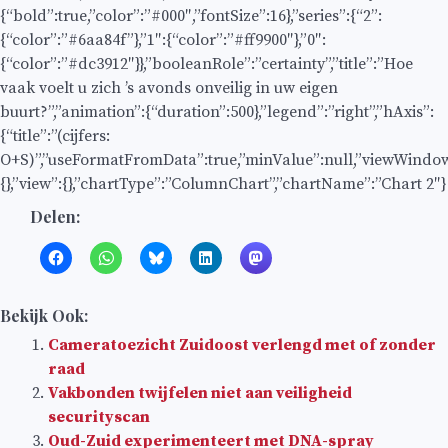
{“bold”:true,”color”:”#000″,”fontSize”:16},”series”:{“2”:
{“color”:”#6aa84f”},”1″:{“color”:”#ff9900″},”0″:
{“color”:”#dc3912″}},”booleanRole”:”certainty”,”title”:”Hoe
vaak voelt u zich ’s avonds onveilig in uw eigen
buurt?”,”animation”:{“duration”:500},”legend”:”right”,”hAxis”:
{“title”:”(cijfers:
O+S)”,”useFormatFromData”:true,”minValue”:null,”viewWindowMo
{},”view”:{},”chartType”:”ColumnChart”,”chartName”:”Chart 2″}
Delen:
Bekijk Ook:
Cameratoezicht Zuidoost verlengd met of zonder
raad
Vakbonden twijfelen niet aan veiligheid
securityscan
Oud-Zuid experimenteert met DNA-spray