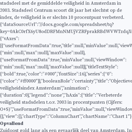
stadsdeel met de gemiddelde veiligheid in Amsterdam in
2003. Stadsdeel Centrum scoort dit jaar het slechtst op de
index, de veiligheid is er slechts 10 procentpunt verbeterd.
{“dataSourceUrl”:”//docs.google.com/spreadsheet/tq?
key=0AkC0rfX6yU8odDRFMnNMUjVZRFprakRBdWVWTzdqX0E&
{“vAxes”:
[{“useFormatFromData”:true,”title”:null,”minValue”:null,”vie
{“min”:null,”max”:null},”maxValue”:null},
{“useFormatFromData”:true,”minValue”:null,”viewWindow”:
{“min”:null,”max”:null},”maxValue”:null}],”titleTextStyle”:
{“bold”:true,”color”:”#000″,”fontSize”:16},”series”:{“0”:
{“color”:”#ff0000″}},”booleanRole”:”certainty”,”title”:”Objectiev
veiligheidsindex Amsterdam”,”animation”:
{“duration”:0},”legend”:”none”,”hAxis”:{“title”:”Verbeterde
veiligheid stadsdelen t.o.v. 2003 in procentpunten (Cijfers:
O+S)”,”useFormatFromData”:true,”minValue”:null,”viewWindowMo
{},”view”:{},”chartType”:”ColumnChart”,”chartName”:”Chart 1″}
Opvallend
Zuidoost gold lang als een gevaarlijk deel van Amsterdam. In