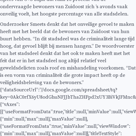
ondervraagde bewoners van Zuidoost zich ’s avonds vaak
onveilig voelt, het hoogste percentage van alle stadsdelen.
Onderzoeker Smeets denkt dat het onveilige gevoel te maken
heeft met het beeld dat de bewoners van Zuidoost van hun
buurt hebben. “In dit stadsdeel was de criminaliteit lange tijd
hoog, dat gevoel blijft bij mensen hangen.” De woordvoerster
van het stadsdeel denkt dat het ook te maken heeft met het
feit dat er in het stadsdeel nog altijd relatief veel
geweldsdelicten zoals roof en mishandeling voorkomen. “Dat
is een vorm van criminaliteit die grote impact heeft op de
veiligheidsbeleving van de bewoners.”
{“dataSourceUrl”:”//docs.google.com/spreadsheet/tq?
key=0AkC0rfX6yU8odGhuNFJJbThaZHFpd2xUY3BiVkJFMnc&t
{“vAxes”:
[{“useFormatFromData”:true,”title”:null,”minValue”:null,”vie
{“min”:null,”max”:null},”maxValue”:null},
{“useFormatFromData”:true,”minValue”:null,”viewWindow”:
{“min”:null,”max”:null},”maxValue”:null}],”titleTextStyle”: