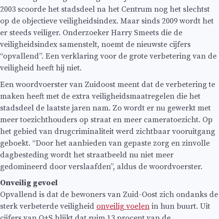
2003 scoorde het stadsdeel na het Centrum nog het slechtst
op de objectieve veiligheidsindex. Maar sinds 2009 wordt het
er steeds veiliger. Onderzoeker Harry Smeets die de
veiligheidsindex samenstelt, noemt de nieuwste cijfers
“opvallend”. Een verklaring voor de grote verbetering van de
veiligheid heeft hij niet.
Een woordvoerster van Zuidoost meent dat de verbetering te
maken heeft met de extra veiligheidsmaatregelen die het
stadsdeel de laatste jaren nam. Zo wordt er nu gewerkt met
meer toezichthouders op straat en meer cameratoezicht. Op
het gebied van drugcriminaliteit werd zichtbaar vooruitgang
geboekt. “Door het aanbieden van gepaste zorg en zinvolle
dagbesteding wordt het straatbeeld nu niet meer
gedomineerd door verslaafden”, aldus de woordvoerster.
Onveilig gevoel
Opvallend is dat de bewoners van Zuid-Oost zich ondanks de
sterk verbeterde veiligheid
onveilig voelen
in hun buurt. Uit
cijfers van O+S blijkt dat ruim 13 procent van de