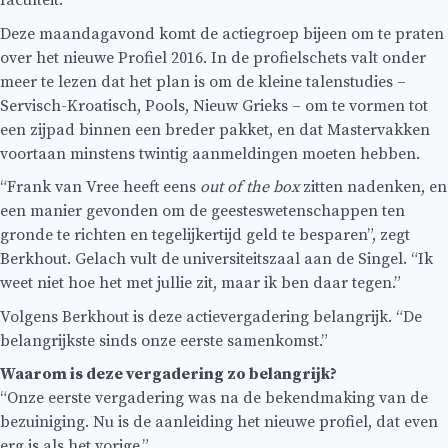
faculteit.
Deze maandagavond komt de actiegroep bijeen om te praten
over het nieuwe Profiel 2016. In de profielschets valt onder
meer te lezen dat het plan is om de kleine talenstudies –
Servisch-Kroatisch, Pools, Nieuw Grieks – om te vormen tot
een zijpad binnen een breder pakket, en dat Mastervakken
voortaan minstens twintig aanmeldingen moeten hebben.
“Frank van Vree heeft eens
out of the box
zitten nadenken, en
een manier gevonden om de geesteswetenschappen ten
gronde te richten en tegelijkertijd geld te besparen”, zegt
Berkhout. Gelach vult de universiteitszaal aan de Singel. “Ik
weet niet hoe het met jullie zit, maar ik ben daar tegen.”
Volgens Berkhout is deze actievergadering belangrijk. “De
belangrijkste sinds onze eerste samenkomst.”
Waarom is deze vergadering zo belangrijk?
“Onze eerste vergadering was na de bekendmaking van de
bezuiniging. Nu is de aanleiding het nieuwe profiel, dat even
erg is als het vorige.”