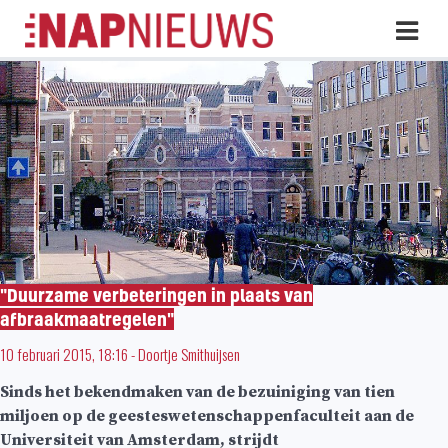
Skip
Hoo
naar
inhoud
"Duurzame verbeteringen in plaats van
afbraakmaatregelen"
10 februari 2015, 18:16
-
Doortje Smithuijsen
Sinds het bekendmaken van de bezuiniging van tien
miljoen op de geesteswetenschappenfaculteit aan de
Universiteit van Amsterdam, strijdt