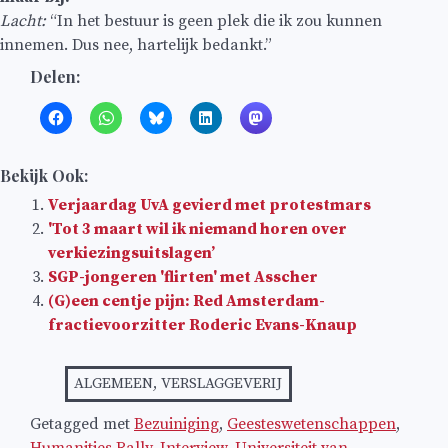
Lacht:
“In het bestuur is geen plek die ik zou kunnen
innemen. Dus nee, hartelijk bedankt.”
Delen:
Bekijk Ook:
Verjaardag UvA gevierd met protestmars
'Tot 3 maart wil ik niemand horen over
verkiezingsuitslagen’
SGP-jongeren 'flirten' met Asscher
(G)een centje pijn: Red Amsterdam-
fractievoorzitter Roderic Evans-Knaup
ALGEMEEN
,
VERSLAGGEVERIJ
Getagged met
Bezuiniging
,
Geesteswetenschappen
,