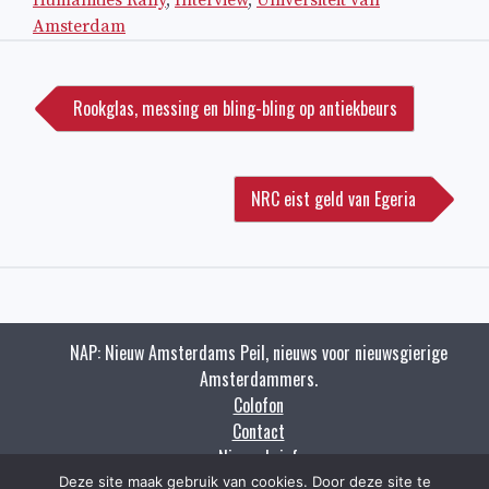
Humanities Rally
,
Interview
,
Universiteit van
Amsterdam
Bericht
navigatie
Rookglas, messing en bling-bling op antiekbeurs
NRC eist geld van Egeria
NAP: Nieuw Amsterdams Peil, nieuws voor nieuwsgierige
Amsterdammers.
Colofon
Contact
Nieuwsbrief
Zoeken
Deze site maak gebruik van cookies. Door deze site te