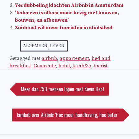
Verdubbeling klachten Airbnb in Amsterdam
'Iedereen is alleen maar bezig met bouwen,
bouwen, en afbouwen'
Zuidoost wil meer toeristen in stadsdeel
ALGEMEEN
,
LEVEN
Getagged met
airbnb
,
appartement
,
bed and
breakfast
,
Gemeente
,
hotel
,
Iamb&b
,
toerist
Bericht
navigatie
Meer dan 750 mensen lopen met Kevin Hart
Iambnb over Airbnb: 'Hoe meer handhaving, hoe beter'