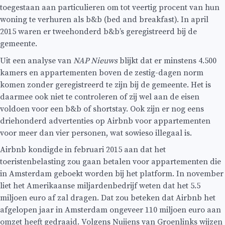
toegestaan aan particulieren om tot veertig procent van hun
woning te verhuren als b&b (bed and breakfast). In april
2015 waren er tweehonderd b&b’s geregistreerd bij de
gemeente.
Uit een analyse van
NAP Nieuws
blijkt dat er minstens 4.500
kamers en appartementen boven de zestig-dagen norm
komen zonder geregistreerd te zijn bij de gemeente. Het is
daarmee ook niet te controleren of zij wel aan de eisen
voldoen voor een b&b of shortstay. Ook zijn er nog eens
driehonderd advertenties op Airbnb voor appartementen
voor meer dan vier personen, wat sowieso illegaal is.
Airbnb kondigde in februari 2015 aan dat het
toeristenbelasting zou gaan betalen voor appartementen die
in Amsterdam geboekt worden bij het platform. In november
liet het Amerikaanse miljardenbedrijf weten dat het 5.5
miljoen euro af zal dragen. Dat zou beteken dat Airbnb het
afgelopen jaar in Amsterdam ongeveer 110 miljoen euro aan
omzet heeft gedraaid. Volgens Nuijens van Groenlinks wijzen