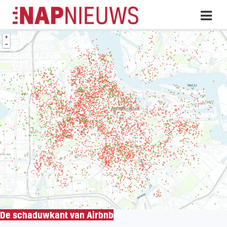
Skip
Hoo
naar
inhoud
De schaduwkant van Airbnb