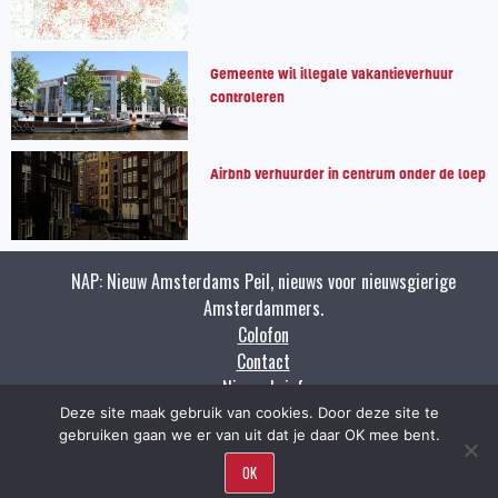
Gemeente wil illegale vakantieverhuur
controleren
Airbnb verhuurder in centrum onder de loep
NAP: Nieuw Amsterdams Peil, nieuws voor nieuwsgierige
Amsterdammers.
Colofon
Contact
Nieuwsbrief
Zoeken
Deze site maak gebruik van cookies. Door deze site te
gebruiken gaan we er van uit dat je daar OK mee bent.
Copyright napnieuws.nl 2009 - 2021.
OK