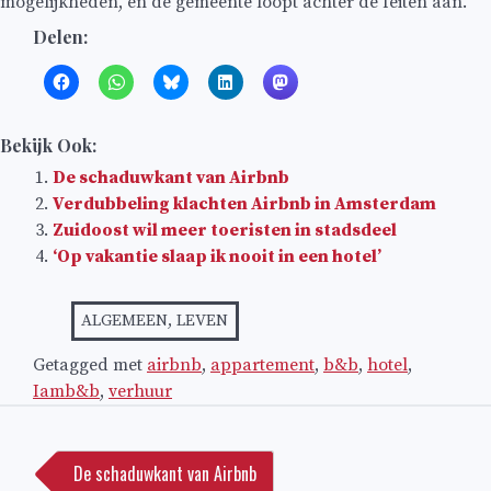
mogelijkheden, en de gemeente loopt achter de feiten aan.”
Delen:
Bekijk Ook:
De schaduwkant van Airbnb
Verdubbeling klachten Airbnb in Amsterdam
Zuidoost wil meer toeristen in stadsdeel
‘Op vakantie slaap ik nooit in een hotel’
ALGEMEEN
,
LEVEN
Getagged met
airbnb
,
appartement
,
b&b
,
hotel
,
Iamb&b
,
verhuur
Bericht
navigatie
De schaduwkant van Airbnb