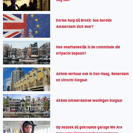
Eerste hulp bij Brexit: hoe bereidt
Amsterdam zich voor?
Hoe onafhankelijk is de commissie die
erfpacht bepaalt?
Airbnb-verhuur ook in Den Haag, Rotterdam
en Utrecht illegaal
Airbnb Amsterdamse woningen illegaal
Op bezoek bij gekraakte garage We Are