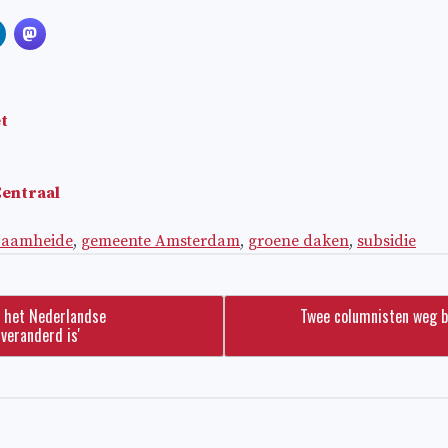
t
Centraal
zaamheide
,
gemeente Amsterdam
,
groene daken
,
subsidie
t het Nederlandse
Twee columnisten weg bi
veranderd is'