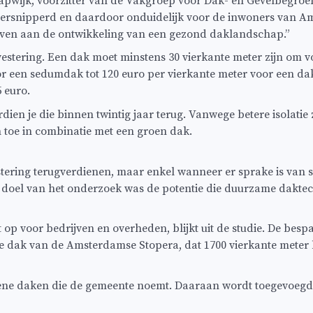
apwijk, voorzitter van de Vakgroep voor Dak- en Gevelbegroen
 versnipperd en daardoor onduidelijk voor de inwoners van A
geven aan de ontwikkeling van een gezond daklandschap.”
nvestering. Een dak moet minstens 30 vierkante meter zijn om 
or een sedumdak tot 120 euro per vierkante meter voor een da
 euro.
dien je die binnen twintig jaar terug. Vanwege betere isolatie
toe in combinatie met een groen dak.
ring terugverdienen, maar enkel wanneer er sprake is van sub
 doel van het onderzoek was de potentie die duurzame dakte
 op voor bedrijven en overheden, blijkt uit de studie. De bes
e dak van de Amsterdamse Stopera, dat 1700 vierkante meter b
oene daken die de gemeente noemt. Daaraan wordt toegevoegd 