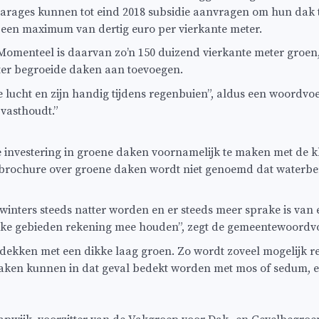
rages kunnen tot eind 2018 subsidie aanvragen om hun dak t
et een maximum van dertig euro per vierkante meter.
Momenteel is daarvan zo’n 150 duizend vierkante meter groen, 
ter begroeide daken aan toevoegen.
 lucht en zijn handig tijdens regenbuien”, aldus een woordvo
 vasthoudt.”
 de investering in groene daken voornamelijk te maken met d
ebrochure over groene daken wordt niet genoemd dat waterbe
inters steeds natter worden en er steeds meer sprake is van
lijke gebieden rekening mee houden”, zegt de gemeentewoordvo
dekken met een dikke laag groen. Zo wordt zoveel mogelijk 
aken kunnen in dat geval bedekt worden met mos of sedum, e