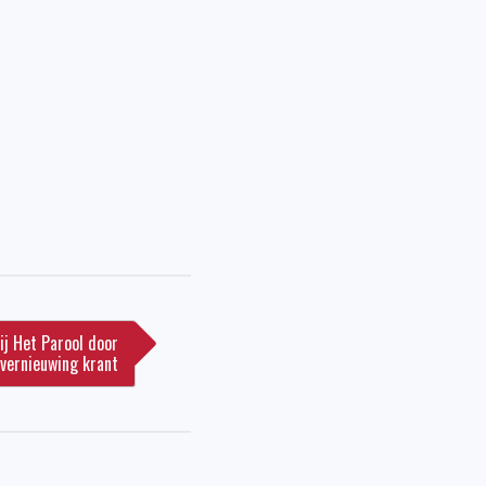
j Het Parool door
vernieuwing krant