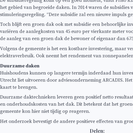
De subsidieregeling komt op een goed moment, vindt Friso Kl
het gebied van begroeide daken. In 2014 waren de subsidies
stimuleringsregeling. “Deze subsidie zal een nieuwe impuls 
Toch blijft een groen dak ook met subsidie een behoorlijke i
variëren de aanlegkosten van 45 euro per vierkante meter vo
de aanleg van een groen dak de bewoner of eigenaar dan 675
Volgens de gemeente is het een kostbare investering, maar ver
elektraverbruik. Ook neemt het rendement van zonnepanelen 
Duurzame daken
Huishoudens kunnen op langere termijn inderdaad hun investe
Utrecht liet uitvoeren door adviesonderneming ARCADIS. Het
kaart te brengen.
Duurzame daktechnieken leveren geen positief netto resultaat
en onderhoudskosten van het dak. Dit betekent dat het groen
gemeente kon hier niet tijdig op reageren.
Het onderzoek bevestigt de andere positieve effecten van gr
Delen: