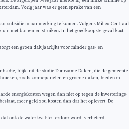
ers. De afgelopen twee jaar merkte hij een flinke afname op
msterdam. Vorig jaar was er geen sprake van een
voor subsidie in aanmerking te komen. Volgens Milieu Centraal
ktuin met bomen en struiken. In het goedkoopste geval kost
 zorgt een groen dak jaarlijks voor minder gas- en
sidie, blijkt uit de studie Duurzame Daken, die de gemeente
chnieken, zoals zonnepanelen en groene daken, bieden in
paarde energiekosten wegen dan niet op tegen de investerings-
eslaat, meer geld zou kosten dan dat het oplevert. De
dat ook de waterkwaliteit erdoor wordt verbeterd.