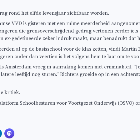
rag rond het elfde levensjaar zichtbaar worden.
rdamse VVD is gisteren met een ruime meerderheid aangenomen
ongeren die grensoverschrijdend gedrag vertonen eerder iets 
n ex-gedetineerde zeker indruk maakt, maar benadrukt dat het 
rden al op de basisschool voor de klas zetten, vindt Martin K
ongeren ouder dan veertien is het volgens hem te laat om te voo
n als Amsterdam vroeg in aanraking komen met criminaliteit. “
 latere leeftijd nog sturen.” Richters groeide op in een acht
 kritiek.
latform Schoolbesturen voor Voortgezet Onderwijs (OSVO) om h