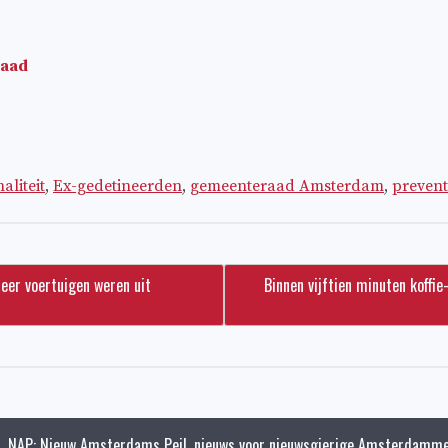
raad
aliteit
,
Ex-gedetineerden
,
gemeenteraad Amsterdam
,
prevent
er voertuigen weren uit
Binnen vijftien minuten koffi
NAP: Nieuw Amsterdams Peil, nieuws voor nieuwsgierige Amsterdamme