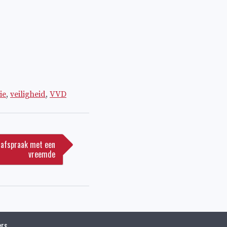
ie
,
veiligheid
,
VVD
e-afspraak met een
vreemde
rs.