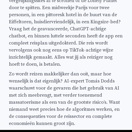
vergelijkingssites af te scrollen of de Lonely Planet
door te spitten. Een midweekje Parijs voor twee
personen, in een pittoresk hotel in de buurt van de
Eiffeltoren, huisdiervriendelijk, in een Kingsize-bed?
Vraag het de geavanceerde, ChatGPT-achtige
chatbot, en binnen luttele seconden heeft de app een
compleet reisplan uitgedokterd. Die reis wordt
vervolgens ook nog eens op TikTok-achtige wijze
inzichtelijk gemaakt. Alles wat jij als reiziger nog
hoeft te doen, is betalen.
Zo wordt reizen makkelijker dan ooit, maar hoe
wenselijk is dat eigenlijk? AI-expert Tomás Dodds
waarschuwt voor de gevaren die het gebruik van AI
met zich meebrengt, met verder toenemend
massatoerisme als een van de grootste risico’s. Want
niemand weet precies hoe de algoritmes werken, en
de consequenties voor de reissector en complete
economieën kunnen groot zijn.