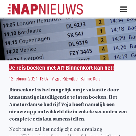
Skip
Hoo
naar
inhoud
Je reis boeken met AI? Binnenkort kan het!
12 februari 2024, 13:07
-
Viggo Rijswijk
en
Samme Kors
Binnenkort is het mogelijk om je vakantie door
kunstmatige intelligentie te laten boeken. Het
Amsterdamse bedrijf Voja heeft namelijk een
nieuwe app ontwikkeld die in enkele seconden een
complete reis kan samenstellen.
Nooit meer zal het nodig zijn om urenlang