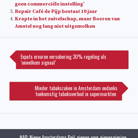
geen commerciële instelling’
Repair Café de Pijp bestaat 10 jaar
Krapte in het zuivelschap, maar Boeren van
Amstel nog lang niet uitgemolken
Bericht
navigatie
Expats ervaren versobering 30% regeling als
‘onwelkom signaal’
Minder tabakszaken in Amsterdam ondanks
toekomstig tabaksverbod in supermarkten
NAP: Nieuw Amsterdams Peil, nieuws voor nieuwsgierige