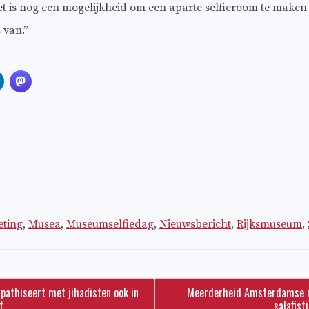
et is nog een mogelijkheid om een aparte selfieroom te make
 van.”
ting
,
Musea
,
Museumselfiedag
,
Nieuwsbericht
,
Rijksmuseum
,
pathiseert met jihadisten ook in
Meerderheid Amsterdamse r
f
salafist