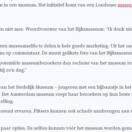
 in een museum. Het initiatief komt van een Londense
museu
niet mee. Woordvoerster van het Rijksmuseum: “Ik denk niet 
een museumselfie te delen is hele goede marketing. Uit het o
s op commentaar. De meest gelikete foto van het Rijksmuseum
 potentiële museumbezoekers dan reclame van het museum zelf.
ij zo’n dag.”
n het Stedelijk Museum – jongeren met een bijbaantje in he
st. Het Amsterdam museum roept haar bezoekers op hun beste 
elling.
 storend ervaren. Flitsers kunnen ook schade aanbrengen aan 
en paar opties. De selfies kunnen vóór het museum worden ge