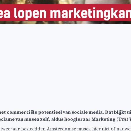
a lopen marketingkan
ommerciële potentieel van sociale media. Dat blijkt uit
lame van musea zelf, aldus hoogleraar Marketing (UvA) W
twee jaar besteedden Amsterdamse musea hier niet of nauweli