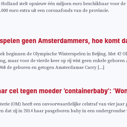
-Holland stelt opnieuw één miljoen euro beschikbaar voor d
000 euro extra uit een coronafonds van de provincie.
erspelen geen Amsterdammers, hoe komt d
ek beginnen de Olympische Winterspelen in Beijing. Met 42 Oly
ng, maar voor de vierde keer op rij wist geen enkele geboren
968 de geboren en getogen Amsterdamse Carry […]
jaar cel tegen moeder ‘containerbaby’: ‘Won
erie (OM) heeft een onvoorwaardelijke celstraf van vier jaar g
n dat zij in 2014 haar pasgeboren baby in een ondergrondse 