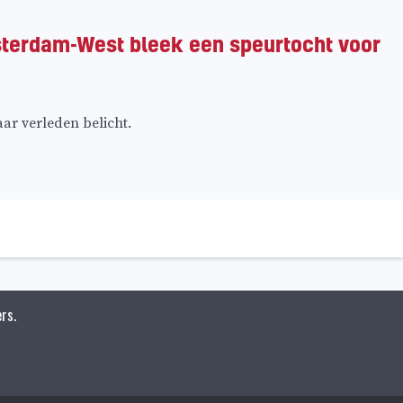
sterdam-West bleek een speurtocht voor
ar verleden belicht.
rs.