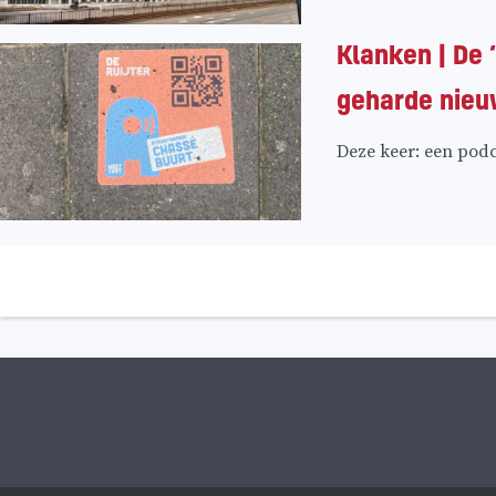
Klanken | De
geharde nieu
Deze keer: een podc