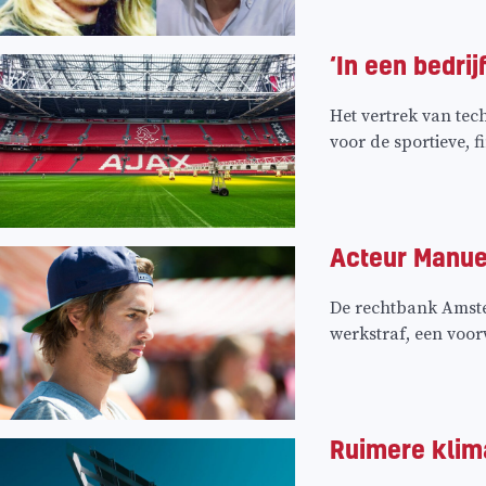
‘In een bedri
Het vertrek van tec
voor de sportieve, 
Acteur Manue
De rechtbank Amste
werkstraf, een voo
Ruimere klim