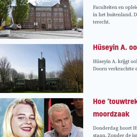
Faculteiten en opl
in het buitenland. 
terecht.
Hüseyin A. oo
Hüseyin A. krijgt o
Doorn verkrachtte 
Hoe ‘touwtrek
moordzaak
Donderdag hoort Hüs
staan. Zonder de in