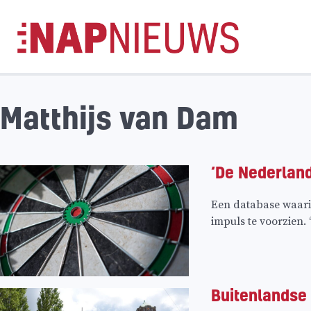
Skip
naar
inhoud
Matthijs van Dam
‘De Nederlan
Een database waarin
impuls te voorzien. 
Buitenlandse 