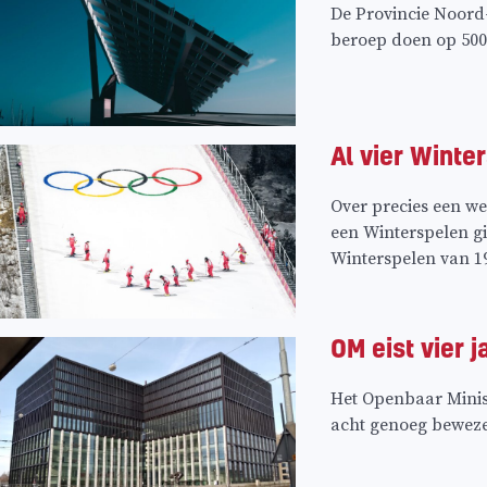
De Provincie Noord
beroep doen op 500.
Al vier Wint
Over precies een we
een Winterspelen gi
Winterspelen van 1
OM eist vier 
Het Openbaar Minist
acht genoeg beweze