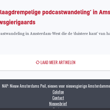
 ‘laagdrempelige podcastwandeling’ in Am
wsgierigaards
astwandeling in Amsterdam-West die de ‘duistere kant’ van ha
LAAD MEER ARTIKELEN
NAP: Nieuw Amsterdams Peil, nieuws voor nieuwsgierige Amsterdamme
Colofon
Contact
Nieuwsbrief
Zoeken