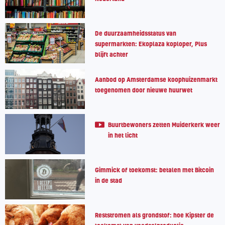
De duurzaamheidsstatus van
supermarkten: Ekoplaza koploper, Plus
blijft achter
Aanbod op Amsterdamse koophuizenmarkt
toegenomen door nieuwe huurwet
Buurtbewoners zetten Muiderkerk weer
in het licht
Gimmick of toekomst: betalen met Bitcoin
in de stad
Reststromen als grondstof: hoe Kipster de