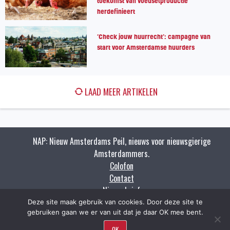
toekomst van voedselproductie
herdefinieert
‘Check jouw huurrecht’: campagne van
start voor Amsterdamse huurders
LAAD MEER ARTIKELEN
NAP: Nieuw Amsterdams Peil, nieuws voor nieuwsgierige
Amsterdammers.
Colofon
Contact
Nieuwsbrief
Zoeken
Deze site maak gebruik van cookies. Door deze site te
gebruiken gaan we er van uit dat je daar OK mee bent.
OK