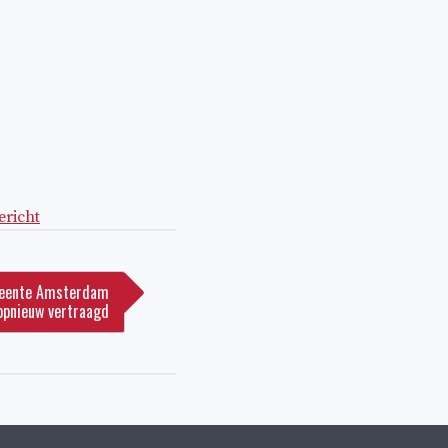
richt
meente Amsterdam
opnieuw vertraagd