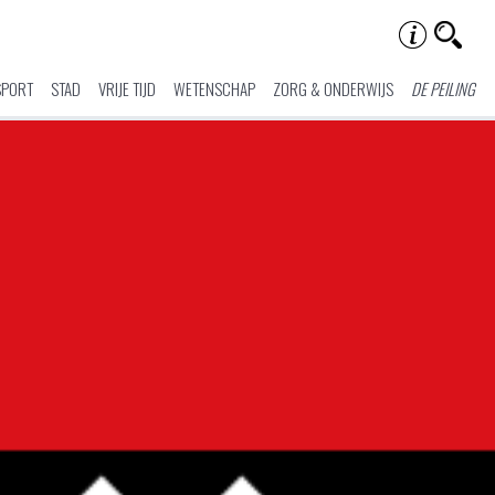
SPORT
STAD
VRIJE TIJD
WETENSCHAP
ZORG & ONDERWIJS
DE PEILING