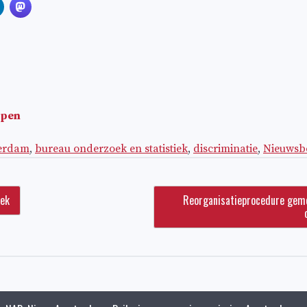
open
erdam
,
bureau onderzoek en statistiek
,
discriminatie
,
Nieuwsbe
iek
Reorganisatieprocedure ge